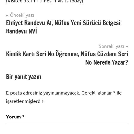
(Visited 33.111 times, 1 visits today)
Yazı
Şununla
Önceki yazı
Pasaport
etiketlenmiş:
Ehliyet Randevu Al, Nüfus Yeni Sürücü Belgesi
gezinmesi
Randevu
Pasaport
Randevu NVİ
NVİ
randevu
Al
,
Sonraki yazı
Pasaport
Kimlik Kartı Seri No Öğrenme, Nüfus Cüzdanı Seri
Randevu
No Nerede Yazar?
Görüntüle
,
Pasaport
Bir yanıt yazın
randevu
sorgula
E-posta adresiniz yayınlanmayacak.
Gerekli alanlar
*
ile
işaretlenmişlerdir
Yorum
*