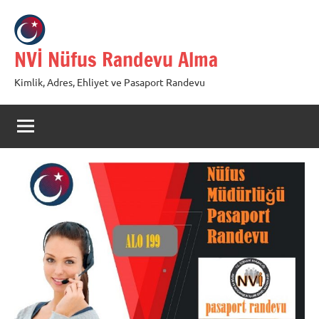
İçeriğe
geç
NVİ Nüfus Randevu Alma
Kimlik, Adres, Ehliyet ve Pasaport Randevu