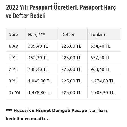
2022 Yılı Pasaport Ücretleri. Pasaport Harç
ve Defter Bedeli
Süre
Harç ***
Defter
Toplam
6 Ay
309,40 TL
225,00 TL
534,40 TL
1 Yıl
452,30 TL
225,00 TL
677,30 TL
2 Yıl
738,40 TL
225,00 TL
963,40 TL
3 Yıl
1.049,00 TL
225,00 TL
1.274,00 TL
3+ Yıl
1.478,30 TL
225,00 TL
1.703,30 TL
*** Hususi ve Hizmet Damgalı Pasaportlar harç
bedelinden muaftır.