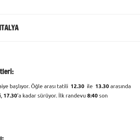
NTALYA
leri:
iye başlıyor. Öğle arası tatili
ile
arasında
12.30
13.30
i,
’a kadar sürüyor. İlk randevu
son
17.30
8:40
ı: