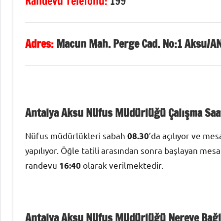
Randevu Telefonu:
199
Adres
:
Macun Mah. Perge Cad. No:1 Aksu/A
Antalya Aksu Nüfus Müdürlüğü Çalışma Saat
Nüfus müdürlükleri sabah
’da açılıyor ve mesa
08.30
yapılıyor. Öğle tatili arasından sonra başlayan mesa
randevu
olarak verilmektedir.
16:40
Antalya Aksu Nüfus Müdürlüğü Nereye Bağl