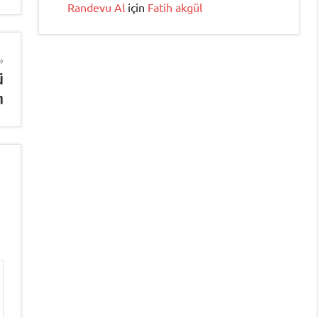
Randevu Al
için
Fatih akgül
ü
m