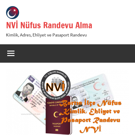
İçeriğe
geç
NVİ Nüfus Randevu Alma
Kimlik, Adres, Ehliyet ve Pasaport Randevu