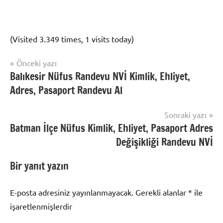
(Visited 3.349 times, 1 visits today)
Yazı
Önceki yazı
Nüfus
Balıkesir Nüfus Randevu NVİ Kimlik, Ehliyet,
gezinmesi
Randevu
Adres, Pasaport Randevu Al
Sonraki yazı
Batman İlçe Nüfus Kimlik, Ehliyet, Pasaport Adres
Değişikliği Randevu NVİ
Bir yanıt yazın
E-posta adresiniz yayınlanmayacak.
Gerekli alanlar
*
ile
işaretlenmişlerdir