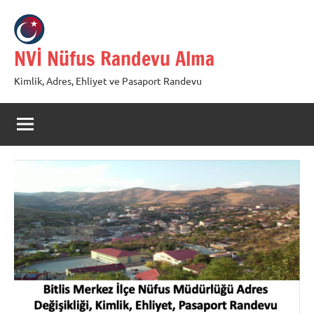
İçeriğe
geç
NVİ Nüfus Randevu Alma
Kimlik, Adres, Ehliyet ve Pasaport Randevu