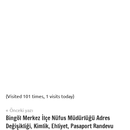
(Visited 101 times, 1 visits today)
Yazı
Önceki yazı
Uncategorized
Bingöl Merkez İlçe Nüfus Müdürlüğü Adres
gezinmesi
Değişikliği, Kimlik, Ehliyet, Pasaport Randevu