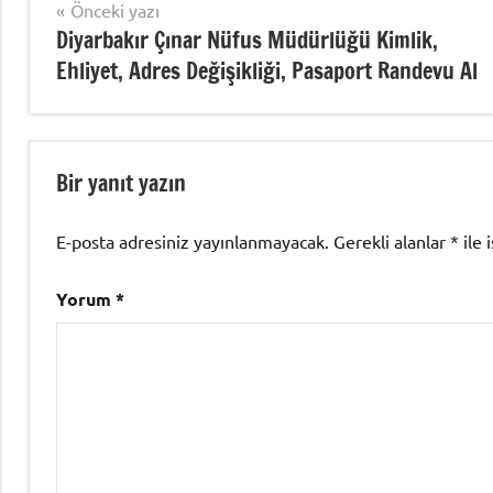
Yazı
Önceki yazı
Diyarbakır Çınar Nüfus Müdürlüğü Kimlik,
gezinmesi
Ehliyet, Adres Değişikliği, Pasaport Randevu Al
Bir yanıt yazın
E-posta adresiniz yayınlanmayacak.
Gerekli alanlar
*
ile 
Yorum
*