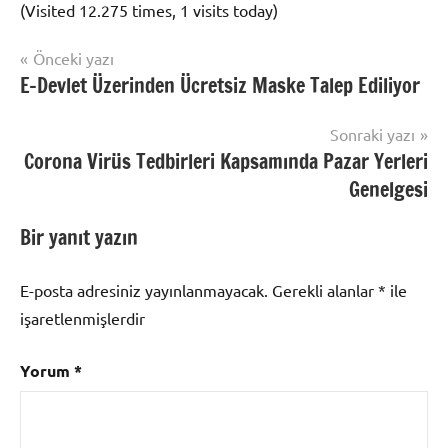
(Visited 12.275 times, 1 visits today)
Yazı
Şununla
Önceki yazı
Uncategorized
etiketlenmiş:
E-Devlet Üzerinden Ücretsiz Maske Talep Ediliyor
gezinmesi
Seyahat
izni
Sonraki yazı
başvuru
Corona Virüs Tedbirleri Kapsamında Pazar Yerleri
e
Genelgesi
Devlet
,
Yol
Bir yanıt yazın
İzni
e
E-posta adresiniz yayınlanmayacak.
Gerekli alanlar
*
ile
Başvuru
,
işaretlenmişlerdir
Yol
İzni
Telefonu
Yorum
*