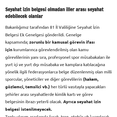
Seyahat izin belgesi olmadan iller arası seyahat
edebilecek olanlar
Bakanlığımız tarafından 81 İl Valiliğine
Seyahat İzin
Belgesi Ek Genelgesi gönderildi. Genelge
kapsamında;
zorunlu bir kamusal görevin ifası
için
kurumlarınca görevlendirilmiş olan kamu
görevlilerinin yanı sıra, profesyonel spor müsabakaları ile
yurt içi ve yurt dışı müsabaka ve kamplara katılacağına
yönelik ilgili federasyonlarca belge düzenlenmiş olan milli
sporcular, yöneticiler ve diğer görevlilerin
(hakem,
gözlemci, temsilci vb.)
her türlü vasıtayla yapacakları
şehirler arası seyahatlerde kimlik kartı ve görev
belgesinin ibrazı yeterli olacak.
Ayrıca seyahat izin
belgesi istenilmeyecek.
Toplu ulaşım araçlarıyla (uçak, tren, otobüs vb.) yapılacak