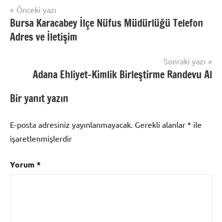
Yazı
Önceki yazı
Uncategorized
Bursa Karacabey İlçe Nüfus Müdürlüğü Telefon
gezinmesi
Adres ve İletişim
Sonraki yazı
Adana Ehliyet-Kimlik Birleştirme Randevu Al
Bir yanıt yazın
E-posta adresiniz yayınlanmayacak.
Gerekli alanlar
*
ile
işaretlenmişlerdir
Yorum
*