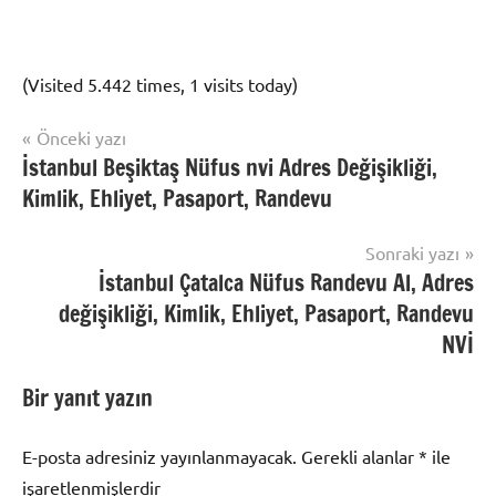
(Visited 5.442 times, 1 visits today)
Yazı
Önceki yazı
Nüfus
İstanbul Beşiktaş Nüfus nvi Adres Değişikliği,
gezinmesi
Randevu
Kimlik, Ehliyet, Pasaport, Randevu
Sonraki yazı
İstanbul Çatalca Nüfus Randevu Al, Adres
değişikliği, Kimlik, Ehliyet, Pasaport, Randevu
NVİ
Bir yanıt yazın
E-posta adresiniz yayınlanmayacak.
Gerekli alanlar
*
ile
işaretlenmişlerdir