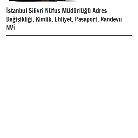
İstanbul Silivri Nüfus Müdürlüğü Adres
Değişikliği, Kimlik, Ehliyet, Pasaport, Randevu
NVİ