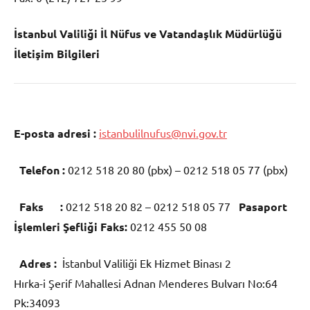
İstanbul Valiliği İl Nüfus ve Vatandaşlık Müdürlüğü
İletişim Bilgileri
E-posta adresi :
istanbulilnufus@nvi.gov.tr
Telefon :
0212 518 20 80 (pbx) – 0212 518 05 77 (pbx)
Faks :
0212 518 20 82 – 0212 518 05 77
Pasaport
İşlemleri Şefliği Faks:
0212 455 50 08
Adres :
İstanbul Valiliği Ek Hizmet Binası 2
Hırka-i Şerif Mahallesi Adnan Menderes Bulvarı No:64
Pk:34093