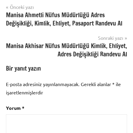
Yazı
Önceki yazı
Nüfus
Manisa Ahmetli Nüfus Müdürlüğü Adres
gezinmesi
Randevu
Değişikliği, Kimlik, Ehliyet, Pasaport Randevu Al
Sonraki yazı
Manisa Akhisar Nüfus Müdürlüğü Kimlik, Ehliyet,
Adres Değişikliği Randevu Al
Bir yanıt yazın
E-posta adresiniz yayınlanmayacak.
Gerekli alanlar
*
ile
işaretlenmişlerdir
Yorum
*