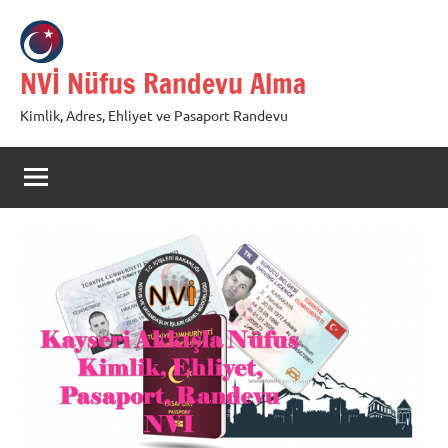
İçeriğe
geç
NVİ Nüfus Randevu Alma
Kimlik, Adres, Ehliyet ve Pasaport Randevu