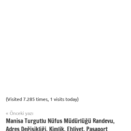
(Visited 7.285 times, 1 visits today)
Yazı
Önceki yazı
Nüfus
Manisa Turgutlu Nüfus Müdürlüğü Randevu,
gezinmesi
Randevu
Adres Değişikliği, Kimlik, Ehliyet, Pasaport