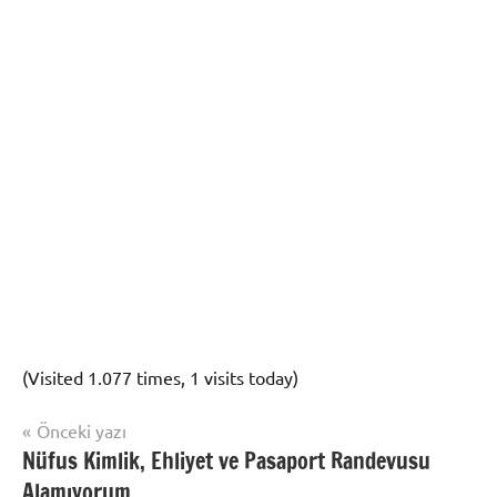
(Visited 1.077 times, 1 visits today)
Yazı
Önceki yazı
Nüfus
Nüfus Kimlik, Ehliyet ve Pasaport Randevusu
gezinmesi
İşlemleri
Alamıyorum