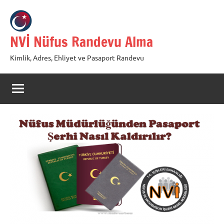
İçeriğe
geç
NVİ Nüfus Randevu Alma
Kimlik, Adres, Ehliyet ve Pasaport Randevu