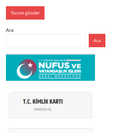
Ara
Ara