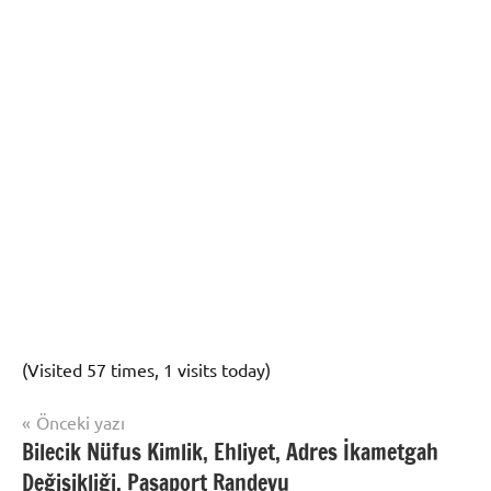
(Visited 57 times, 1 visits today)
Yazı
Önceki yazı
Uncategorized
Bilecik Nüfus Kimlik, Ehliyet, Adres İkametgah
gezinmesi
Değişikliği, Pasaport Randevu